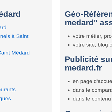
Médard
Géo-Référen
medard" ass
ard
votre métier, pro
nels à Saint
votre site, blog
Saint Médard
Publicité su
medard.fr
en page d'accue
burants
dans le compara
iques
dans le contenu 