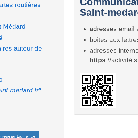
Communicati
rtes routières
Saint-medar
nt Médard
adresses email 
d
boites aux lettr
aires autour de
adresses interne
https
://activité.
b
int-medard.fr"
le réseau LaFrance